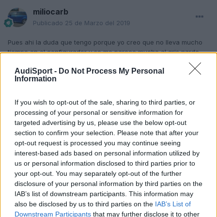
miliocarb
Publicado
25 de Marzo del 2019
Pues ahi la duda que tengo porque yo creo que no lleva mucho
tiempo en el configurador y se me parece mucho al gris nardo
,yo buscaron por internet solo encontré un par de Audi a3 y en
AudiSport -
Do Not Process My Personal
Alemania,Que os parece el de la foto?
Information
If you wish to opt-out of the sale, sharing to third parties, or
processing of your personal or sensitive information for
targeted advertising by us, please use the below opt-out
section to confirm your selection. Please note that after your
opt-out request is processed you may continue seeing
interest-based ads based on personal information utilized by
us or personal information disclosed to third parties prior to
your opt-out. You may separately opt-out of the further
disclosure of your personal information by third parties on the
IAB’s list of downstream participants. This information may
also be disclosed by us to third parties on the
IAB’s List of
Downstream Participants
that may further disclose it to other