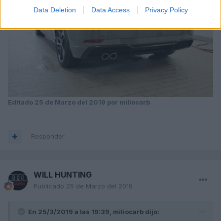
Data Deletion
Data Access
Privacy Policy
Editado
25 de Marzo del 2019
por miliocarb
Responder
WILL HUNTING
Publicado
25 de Marzo del 2019
En 25/3/2019 a las 19:39,
miliocarb
dijo: