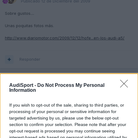
Publicado
12 de Diciembre del 2009
Sobre gustos....
Unas poquitas fotos más.
http://www.diariomotor.com/2009/12/12/hofe...en-los-audi-a5/
Responder
pacoalvarez135
AudiSport -
Do Not Process My Personal
Information
Publicado
13 de Diciembre del 2009
No mola!
If you wish to opt-out of the sale, sharing to third parties, or
processing of your personal or sensitive information for
targeted advertising by us, please use the below opt-out
Responder
section to confirm your selection. Please note that after your
opt-out request is processed you may continue seeing
interest-based ads based on personal information utilized by