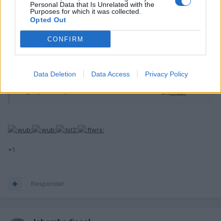
Personal Data that Is Unrelated with the
Purposes for which it was collected.
Opted Out
jorgt
Publicado
14 de Diciembre del 2009
CONFIRM
unusuario dijo:
Data Deletion
Data Access
Privacy Policy
jod** que cosa mas fea. Encima el contraste blanco y
negro parece que sea del cobrador del frac...
+1
Responder