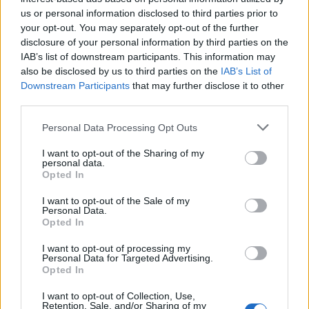
us or personal information disclosed to third parties prior to
Rusales
your opt-out. You may separately opt-out of the further
Publicado
13 de Diciembre del 2009
disclosure of your personal information by third parties on the
IAB’s list of downstream participants. This information may
El difusor trasero no esta mal, pero los paragolpes y el resto un
also be disclosed by us to third parties on the
IAB’s List of
desastre. Le quiere poner el kit del R8 a todo ... y no.
Downstream Participants
that may further disclose it to other
third parties.
Personal Data Processing Opt Outs
Responder
I want to opt-out of the Sharing of my
personal data.
Opted In
unusuario
Publicado
13 de Diciembre del 2009
I want to opt-out of the Sale of my
Personal Data.
Opted In
jod** que cosa mas fea. Encima el contraste blanco y negro
parece que sea del cobrador del frac... :shocked:
I want to opt-out of processing my
Personal Data for Targeted Advertising.
Opted In
Responder
I want to opt-out of Collection, Use,
Retention, Sale, and/or Sharing of my