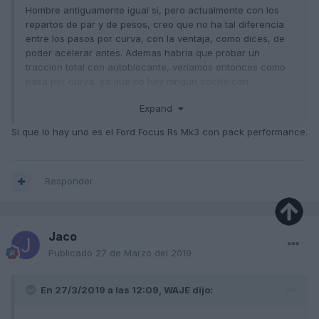
Hombre antiguamente igual si, pero actualmente con los
repartos de par y de pesos, creo que no ha tal diferencia
entre los pasos por curva, con la ventaja, como dices, de
poder acelerar antes. Ademas habria que probar un
traccion total con autoblocante, veríamos entonces como
pasa por curva, ya que no hay ningun coche con
autoblocante siento traccion total.
Expand
SALUDOS
Si que lo hay uno es el Ford Focus Rs Mk3 con pack performance.
Responder
Jaco
Publicado
27 de Marzo del 2019
En 27/3/2019 a las 12:09,
WAJE
dijo: