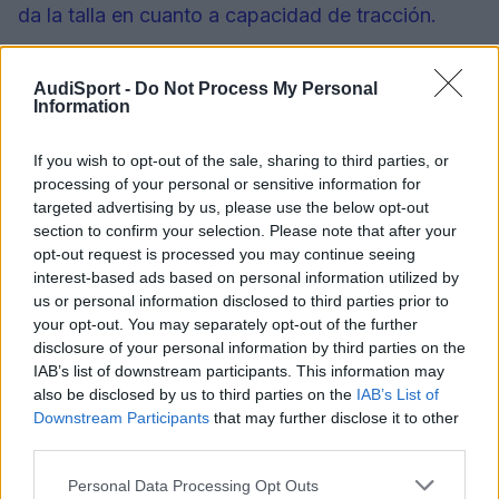
da la talla en cuanto a capacidad de tracción.
AudiSport -
Do Not Process My Personal
Information
If you wish to opt-out of the sale, sharing to third parties, or
processing of your personal or sensitive information for
targeted advertising by us, please use the below opt-out
El motor entrega su fuerza de manera suave y
section to confirm your selection. Please note that after your
progresiva, así que una vez los neumáticos
opt-out request is processed you may continue seeing
delanteros muerden el asfalto, puedes mantener
interest-based ads based on personal information utilized by
us or personal information disclosed to third parties prior to
el pie a fondo en el acelerador. Si eres muy
your opt-out. You may separately opt-out of the further
ambicioso con el pedal, en las curvas más lentas
disclosure of your personal information by third parties on the
puedes provocar un ligero patinaje en las ruedas,
IAB’s list of downstream participants. This information may
also be disclosed by us to third parties on the
IAB’s List of
y el diferencial zarandeará levemente la dirección,
Downstream Participants
that may further disclose it to other
aunque el RS500 no es tan salvaje e indomable
third parties.
como su cifra de potencia y su aspecto al estilo
Personal Data Processing Opt Outs
Mad Max sugieren.