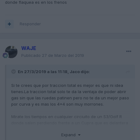
donde flaquea es en los frenos
Responder
WAJE
Publicado
27 de Marzo del 2019
En 27/3/2019 a las 11:18,
Jaco
dijo:
Si te crees que por traccion total es mejor es que ni idea
tienes.La traccion total solo te da la ventaja de poder abrir
gas sin que las ruedas patinen pero no te da un mejor paso
por curva y es mas los 4x4 son m
uy mo
rrones.
Mirate los tiempos en cualquier circiuito de un S3/Golf R
donde salen perdiendo frente a un Cupra que es delantera
y tiene menos cv.
Expand