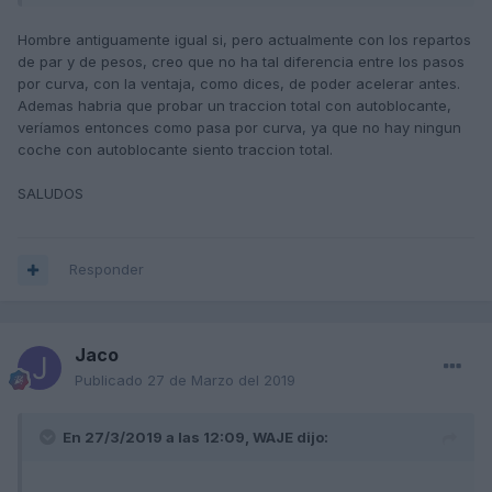
Y antes de h
ablar de cagadas hay que probar o al menos
l
eer pruebas.Y otra cosa el Rs gracias al autoblocante y a
Hombre antiguamente igual si, pero actualmente con los repartos
la suspension con desacople es muy eficaz en curvas,de
de par y de pesos, creo que no ha tal diferencia entre los pasos
hecho donde flaquea es e
n los frenos
por curva, con la ventaja, como dices, de poder acelerar antes.
Ademas habria que probar un traccion total con autoblocante,
veríamos entonces como pasa por curva, ya que no hay ningun
coche con autoblocante siento traccion total.
SALUDOS
Responder
Jaco
Publicado
27 de Marzo del 2019
En 27/3/2019 a las 12:09,
WAJE
dijo: