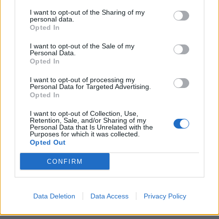
I want to opt-out of the Sharing of my
personal data.
Opted In
Parte de la impresionante capacidad de tracción
del Focus se puede achacar a su habilidad para
I want to opt-out of the Sale of my
Personal Data.
mantener velocidad en el paso por curva, por lo
Opted In
que no necesitas acelerar tanto en la salida.
I want to opt-out of processing my
Ambos ejes contribuyen, casi equitativamente, a
Personal Data for Targeted Advertising.
Opted In
la forma en la que el Focus pasa por las curvas.
Como resultado, necesitas muy poco ángulo de
I want to opt-out of Collection, Use,
Retention, Sale, and/or Sharing of my
dirección; solamente un pequeño golpe inicial una
Personal Data that Is Unrelated with the
Purposes for which it was collected.
vez has soltado el acelerador para hacer que el
Opted Out
coche pivote, un poco de contravolante para
CONFIRM
mantenerlo a raya y colocar el volante recto para
que el diferencial mantenga las ruedas delanteras
en su sitio y las traseras jueguen en el límite de
Data Deletion
Data Access
Privacy Policy
adherencia.